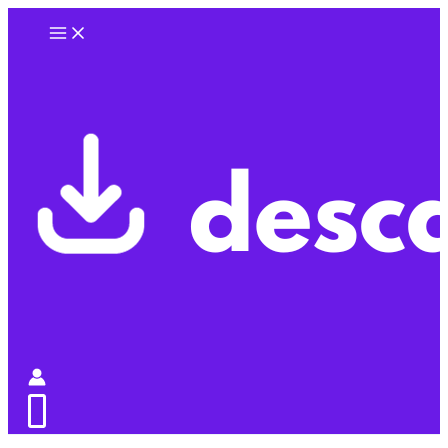
Ir
al
contenido
0