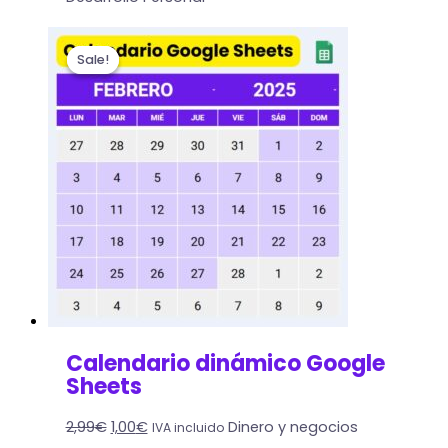
Sale!
Sale!
Calendario dinámico Google
Sheets
2,99
€
1,00
€
Dinero y negocios
IVA incluido