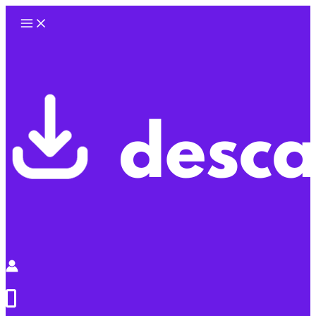
Ir
al
contenido
0