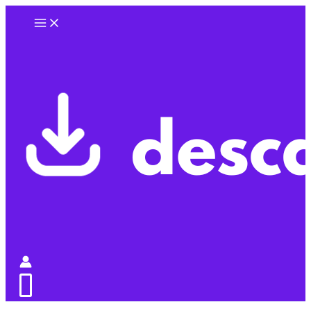
Ir
al
contenido
0