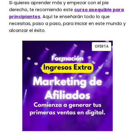
Si quieres aprender más y empezar con el pie
derecho, te recomiendo este
curso asequible para
principiantes
. Aquí te enseñarán todo lo que
necesitas, paso a paso, para iniciar en este mundo y
alcanzar el éxito.
El
El
PRODUCTO
OFERTA
precio
precio
EN
original
actual
OFERTA
era:
es:
127,00€.
56,87€.