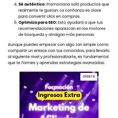
Sé auténtico:
Promociona solo productos que
realmente te gustan. La confianza es clave
para convertir clics en compras.
Optimiza para SEO:
Esto ayudará a que tus
recomendaciones aparezcan en los motores
de búsqueda y atraigan más personas.
Aunque puedes empezar con algo tan simple como
compartir un enlace con tus conocidos, para llevarlo
al siguiente nivel y profesionalizarte, es fundamental
que te formes y aprendas estrategias avanzadas.
El
El
PRODUCTO
OFERTA
precio
precio
EN
original
actual
OFERTA
era:
es:
127,00€.
56,87€.