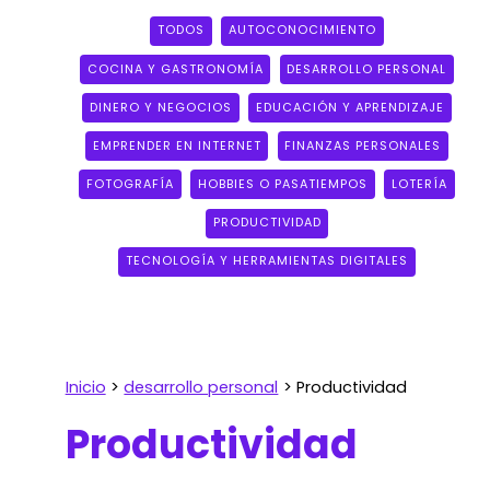
TODOS
AUTOCONOCIMIENTO
COCINA Y GASTRONOMÍA
DESARROLLO PERSONAL
DINERO Y NEGOCIOS
EDUCACIÓN Y APRENDIZAJE
EMPRENDER EN INTERNET
FINANZAS PERSONALES
FOTOGRAFÍA
HOBBIES O PASATIEMPOS
LOTERÍA
PRODUCTIVIDAD
TECNOLOGÍA Y HERRAMIENTAS DIGITALES
Inicio
desarrollo personal
Productividad
Productividad