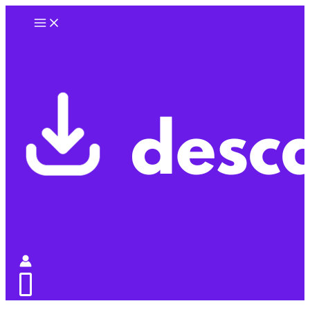
Ir
al
contenido
0