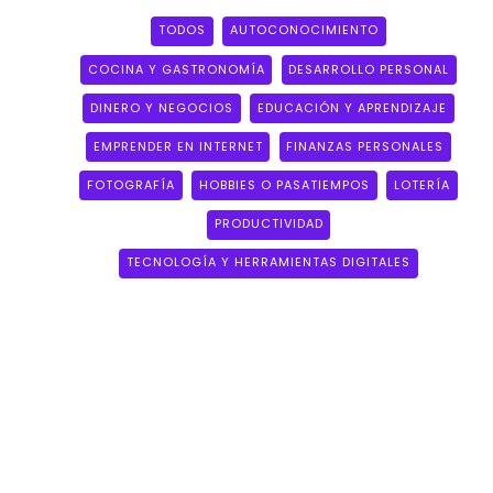
TODOS
AUTOCONOCIMIENTO
COCINA Y GASTRONOMÍA
DESARROLLO PERSONAL
DINERO Y NEGOCIOS
EDUCACIÓN Y APRENDIZAJE
EMPRENDER EN INTERNET
FINANZAS PERSONALES
FOTOGRAFÍA
HOBBIES O PASATIEMPOS
LOTERÍA
PRODUCTIVIDAD
TECNOLOGÍA Y HERRAMIENTAS DIGITALES
TECNOLOGÍA
Y
HERRAMIENTAS
DIGITALES