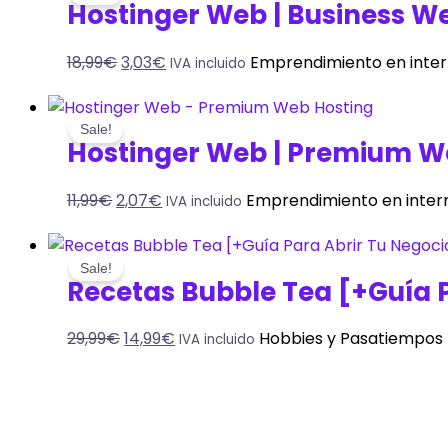
Hostinger Web | Business W
18,99
€
3,03
€
Emprendimiento en inte
IVA incluido
Sale!
Hostinger Web | Premium W
11,99
€
2,07
€
Emprendimiento en inter
IVA incluido
Sale!
Recetas Bubble Tea [+Guía 
29,99
€
14,99
€
Hobbies y Pasatiempos
IVA incluido