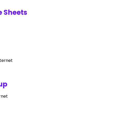
e Sheets
ternet
up
rnet