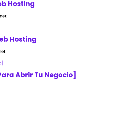
eb Hosting
rnet
eb Hosting
net
Para Abrir Tu Negocio]