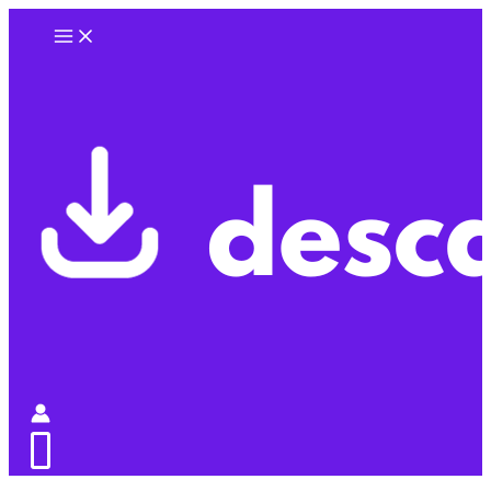
Ir
al
contenido
0