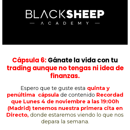
Cápsula 6:
Gánate la vida con tu
trading aunque no tengas ni idea de
finanzas.
Espero que te guste esta
quinta y
penúltima cápsula
de contenido
Recordad
que Lunes 4 de noviembre a las 19:00h
(Madrid) tenemos nuestra primera cita en
Directo,
donde estaremos viendo lo que nos
depara la semana.