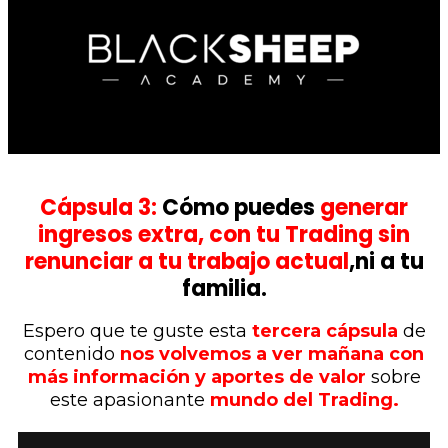
Cápsula 3:
Cómo puedes
generar
ingresos extra, con tu Trading sin
renunciar a tu trabajo actual
,ni a tu
familia.
Espero que te guste esta
tercera cápsula
de
contenido
nos volvemos a ver mañana con
más información y aportes de valor
sobre
este apasionante
mundo del Trading.