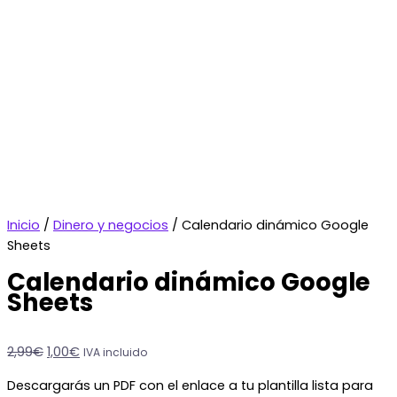
Calendario
El
El
Inicio
/
Dinero y negocios
/ Calendario dinámico Google
dinámico
precio
precio
Sheets
Google
original
actual
Calendario dinámico Google
Sheets
era:
es:
Sheets
cantidad
2,99€.
1,00€.
2,99
€
1,00
€
IVA incluido
Descargarás un PDF con el enlace a tu plantilla lista para