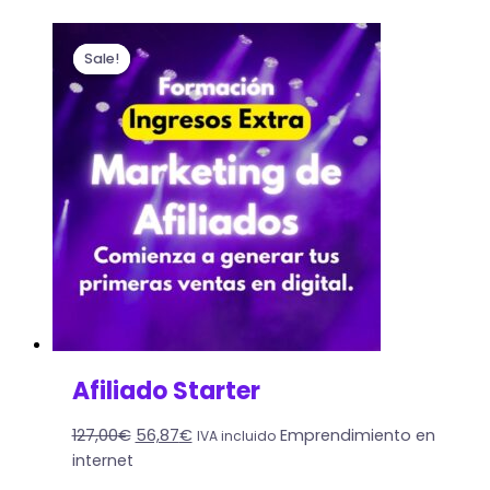
Sale!
Sale!
Afiliado Starter
127,00
€
56,87
€
Emprendimiento en
IVA incluido
internet