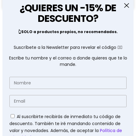
AÑADIR AL CARRITO
¿QUIERES UN -15% DE
dinámico
Google
DESCUENTO?
Sheets
cantidad
👆SOLO a productos propios, no recomendados.
Suscríbete a la Newsletter para revelar el código 👇🏽
Escribe tu nombre y el correo a donde quieres que te lo
mande.
Nombre
Email
Políticas
Al suscribirte recibirás de inmediato tu código de
descuento. También te iré mandando contenido de
valor y novedades. Además, de aceptar la
Política de